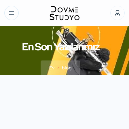
En Son Yazılarımız
Ev
blog