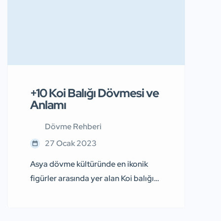
Dini hikayelere, mitolojilere ve hatta
pek çok filme konu olmuştur. Kılıçlar
Hakkında İspanya kültüründe
Toledo, Arap kültüründe Pala, […]
+10 Koi Balığı Dövmesi ve
Anlamı
Dövme Rehberi
27 Ocak 2023
Asya dövme kültüründe en ikonik
figürler arasında yer alan Koi balığı
dövmesi, ülkemizde de son
dönemde oldukça popüler hale