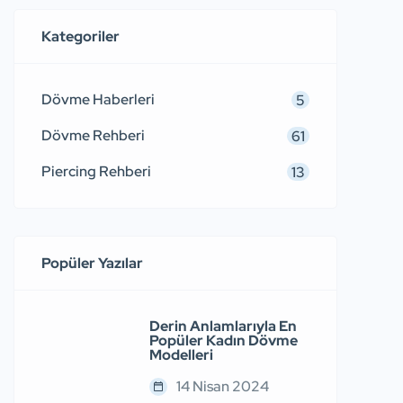
avcılık ile idame ettirdiler. Zamanla
doğal kaynakların azalması […]
Kategoriler
Dövme Haberleri
5
Dövme Rehberi
61
Piercing Rehberi
13
Popüler Yazılar
Derin Anlamlarıyla En
Popüler Kadın Dövme
Modelleri
14 Nisan 2024