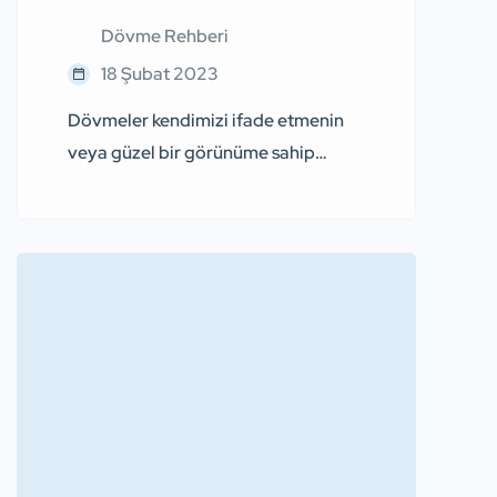
Dövme Rehberi
18 Şubat 2023
Dövmeler kendimizi ifade etmenin
veya güzel bir görünüme sahip
olmanın bir yoludur. Bu yazımızda
popülerliği gittikçe artan el üstü
dövme modellerinden
bahsedeceğiz. El üstü dövme
yaptırmadan önce bilmeniz gereken
birkaç konu hakkında bilgi vermek
istiyoruz. Elleriniz vücudunuzun en
görünür kısımlarından biri olduğu
için yaptıracağınız dövme anlamını
dikkatli seçmelisiniz. Bunun yanı sıra