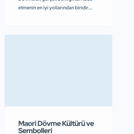
etmenin en iyi yollarından biridir.
Son zamanlarda popüler olan kol
bandı dövme modelleri ise pek çok
farklı anlam ve tasarımlarla tercih
ediliyor. Bazen birbirinden farklı
modeller arasında seçim yapmak zor
oluyor. Biz de işinizi kolaylaştırmak
adına fikir edinmeniz için kol bant
dövmelerini listeliyoruz. Günümüzde
insanlar benzersiz ve farklı bir
dövme modeline […]
Maori Dövme Kültürü ve
Sembolleri