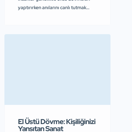
yaptırırken anılarını canlı tutmak
amacı güderler. Bu nedenle enseye
yapılan dövmeler büyük oranla dini
inançlar veya hatıraları yaşatma
anlamı taşır. Ancak bu durum farklı
dövme modellerinin tercih
edilemeyeceği anlamına gelmez.
Dövme sanatı, insanların yaratıcı
fikirleri ile özgünleştirilebilir. Ense
Dövmeleri Herhangi bir dövme
modeli tercih edilirken, kişisel
tercihler, sembolik anlamlar ve
estetik […]
El Üstü Dövme: Kişiliğinizi
Yansıtan Sanat