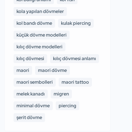
kola yapılan dövmeler
kol bandı dövme
kulak piercing
küçük dövme modelleri
kılıç dövme modelleri
kılıç dövmesi
kılıç dövmesi anlamı
maori
maori dövme
maori sembolleri
maori tattoo
melek kanadı
migren
minimal dövme
piercing
şerit dövme