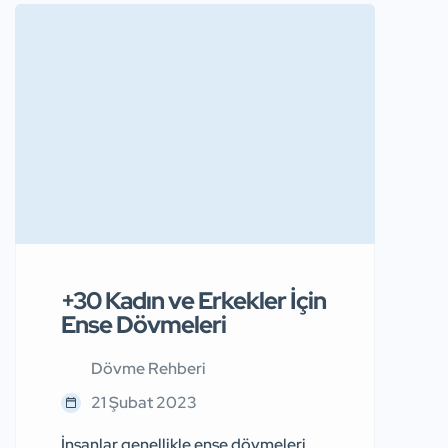
sembolize edebilir. Şimşekler veya
yıldırımlar kültürel, mitolojik ve
tarihsel boyutta farklı çağrışımlarda
nitelendirilmişlerdir. Bu yazımızda
yıldırım dövmesi anlamı ve en
popüler dövme modellerini sizler için
listeliyoruz. Mitolojik, Tarihsel ve
Kültürel Açıdan Yıldırım Dövmesi
Anlamı Yıldırımları […]
+30 Kadın ve Erkekler İçin
Ense Dövmeleri
Dövme Rehberi
21 Şubat 2023
İnsanlar genellikle ense dövmeleri