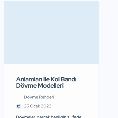
geldi. Bu efsanevi canlı hakkında
bilmeniz gereken her şeyi bu
yazımızda bulabilirsiniz. Önceki
Sonraki Koi Balığı Anlamı Koi balığı
dövmesi, renkli bir balıktan dolayı
değil, efsanevi bir balıktan dolayı
popülerdir. Koi balığının efsanesi,
akıntıya karşı yüzerek […]
Anlamları İle Kol Bandı
Dövme Modelleri
Dövme Rehberi
25 Ocak 2023
Dövmeler, gerçek benliğinizi ifade