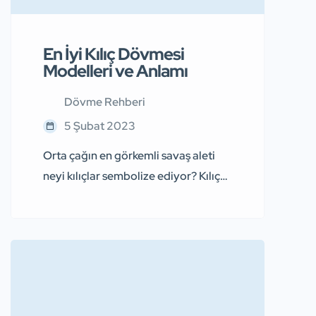
ellerimizi sürekli kullandığımız ve […]
En İyi Kılıç Dövmesi
Modelleri ve Anlamı
Dövme Rehberi
5 Şubat 2023
Orta çağın en görkemli savaş aleti
neyi kılıçlar sembolize ediyor? Kılıç
dövmesi ne anlama geliyor? Tüm bu
soruların cevabını bu yazımızda
bulacaksınız. Samuraylardan,
Vikinglere kadar kılıçlar tarih
boyunca saldırı ve savunma amaçlı
pek çok ulus tarafından kullanılmıştır.