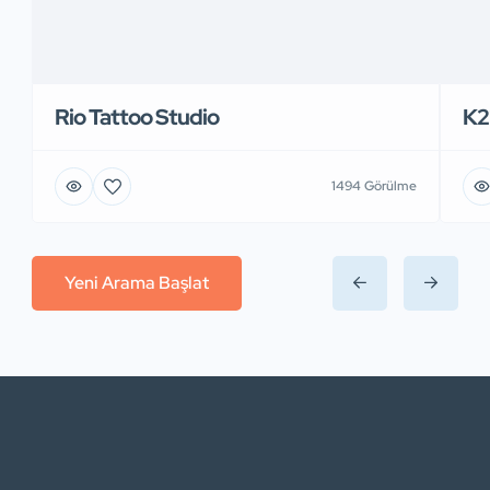
Rio Tattoo Studio
K2
1494 Görülme
Yeni Arama Başlat