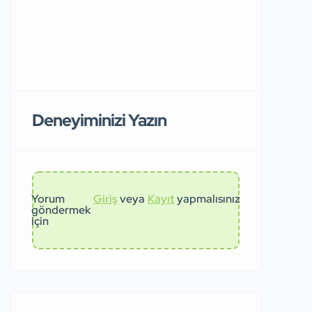
Deneyiminizi Yazın
Yorum
Giriş
veya
Kayıt
yapmalısınız
göndermek
için