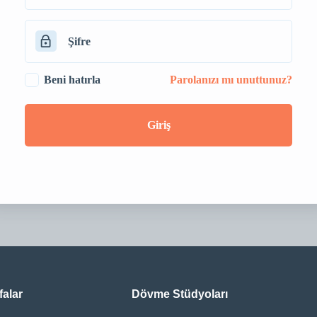
Beni hatırla
Parolanızı mı unuttunuz?
Giriş
falar
Dövme Stüdyoları