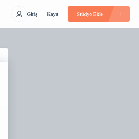
Giriş
Kayıt
Stüdyo Ekle