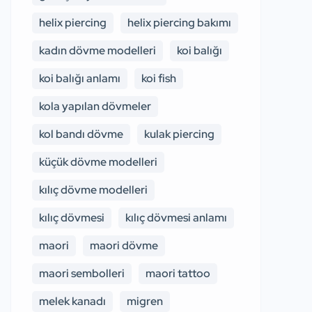
helix piercing
helix piercing bakımı
kadın dövme modelleri
koi balığı
koi balığı anlamı
koi fish
kola yapılan dövmeler
kol bandı dövme
kulak piercing
küçük dövme modelleri
kılıç dövme modelleri
kılıç dövmesi
kılıç dövmesi anlamı
maori
maori dövme
maori sembolleri
maori tattoo
melek kanadı
migren