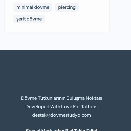
minimal dövme
piercing
şerit dövme
Dövme Tutkunlarının Buluşma Noktası
Developed With Love For Tattoos
destek@dovmestudyo.com
Sosyal Medyadan Bizi Takip Edin!