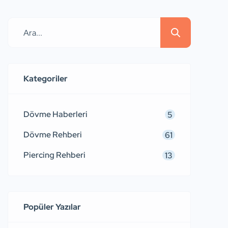
geldi. Bu efsanevi canlı hakkında
bilmeniz gereken her şeyi bu
yazımızda bulabilirsiniz. Önceki
Sonraki Koi Balığı Anlamı Koi balığı
dövmesi, renkli bir balıktan dolayı
değil, efsanevi bir balıktan dolayı
Kategoriler
popülerdir. Koi balığının efsanesi,
akıntıya karşı yüzerek […]
Dövme Haberleri
5
Dövme Rehberi
61
Piercing Rehberi
13
Popüler Yazılar