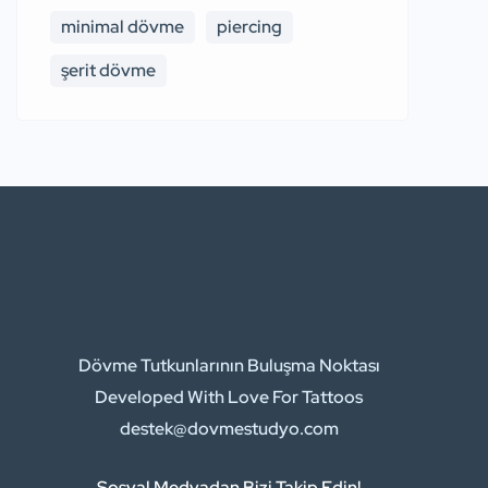
minimal dövme
piercing
şerit dövme
Dövme Tutkunlarının Buluşma Noktası
Developed With Love For Tattoos
destek@dovmestudyo.com
Sosyal Medyadan Bizi Takip Edin!