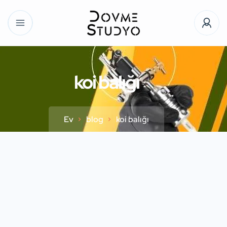
koi balığı
Ev
blog
koi balığı