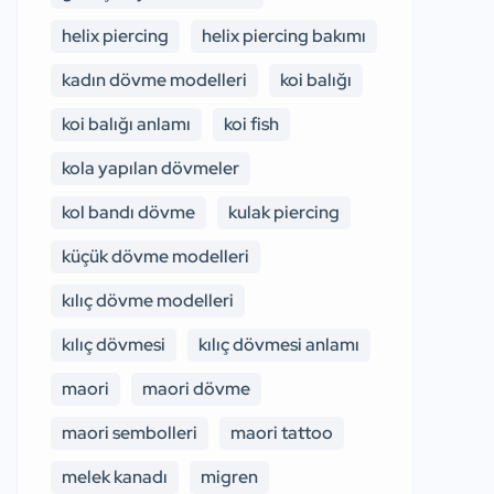
helix piercing
helix piercing bakımı
kadın dövme modelleri
koi balığı
koi balığı anlamı
koi fish
kola yapılan dövmeler
kol bandı dövme
kulak piercing
küçük dövme modelleri
kılıç dövme modelleri
kılıç dövmesi
kılıç dövmesi anlamı
maori
maori dövme
maori sembolleri
maori tattoo
melek kanadı
migren