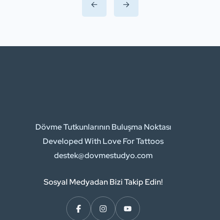
inceleyeceğiz. Özellikle kadınlar için
dövme, güçlü duyguları, hayatı
değiştiren anları ve içsel güçleri
sembolize etmenin bir yolu haline
geldi. Bu yazıda, derin anlamlar
taşıyan ve kadınların ruhsal dünyalarını
ifade eden dövme modellerine
odaklanacağız. […]
Dövme Tutkunlarının Buluşma Noktası
Developed With Love For Tattoos
destek@dovmestudyo.com
Sosyal Medyadan Bizi Takip Edin!