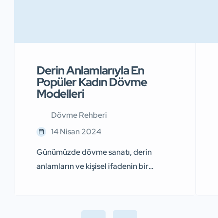
Derin Anlamlarıyla En
Popüler Kadın Dövme
Modelleri
Dövme Rehberi
14 Nisan 2024
Günümüzde dövme sanatı, derin
anlamların ve kişisel ifadenin bir
yansıması haline geldi. Bu
makalemizde sizler için 20 derin
anlamlı kadın dövme modelini