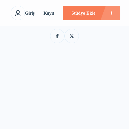
Giriş
Kayıt
Stüdyo Ekle