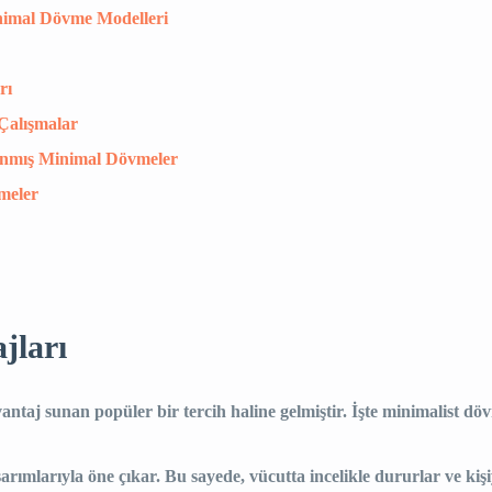
inimal Dövme Modelleri
rı
 Çalışmalar
rlanmış Minimal Dövmeler
meler
jları
antaj sunan popüler bir tercih haline gelmiştir. İşte minimalist döv
sarımlarıyla öne çıkar. Bu sayede, vücutta incelikle dururlar ve kiş