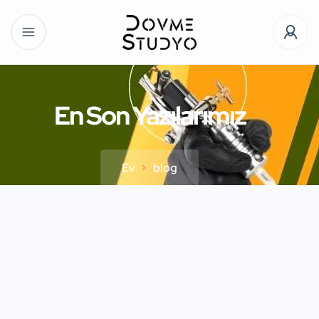
En Son Yazılarımız
Ev
blog