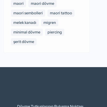
maori
maori dövme
maori sembolleri
maori tattoo
melek kanadı
migren
minimal dövme
piercing
şerit dövme
Dövme Tutkunlarının Buluşma Noktası