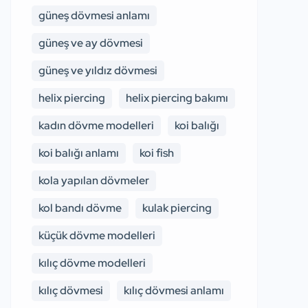
güneş dövmesi anlamı
güneş ve ay dövmesi
güneş ve yıldız dövmesi
helix piercing
helix piercing bakımı
kadın dövme modelleri
koi balığı
koi balığı anlamı
koi fish
kola yapılan dövmeler
kol bandı dövme
kulak piercing
küçük dövme modelleri
kılıç dövme modelleri
kılıç dövmesi
kılıç dövmesi anlamı