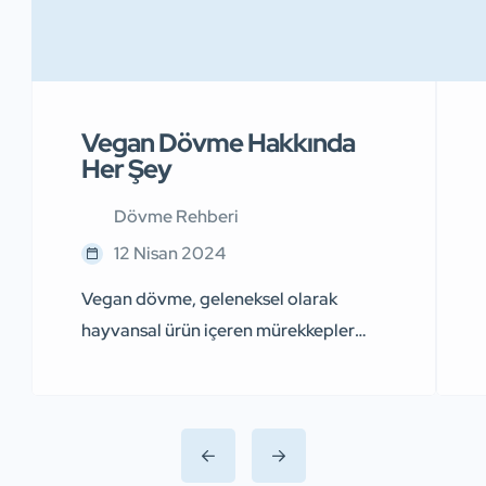
Vegan Dövme Hakkında
Her Şey
Dövme Rehberi
12 Nisan 2024
Vegan dövme, geleneksel olarak
hayvansal ürün içeren mürekkepler
yerine bitki bazlı veya diğer vegan
bileşenler kullanılarak yapılan bir
dövme türüdür. Bu dövmelerde
genellikle hayvansal ürün içeren