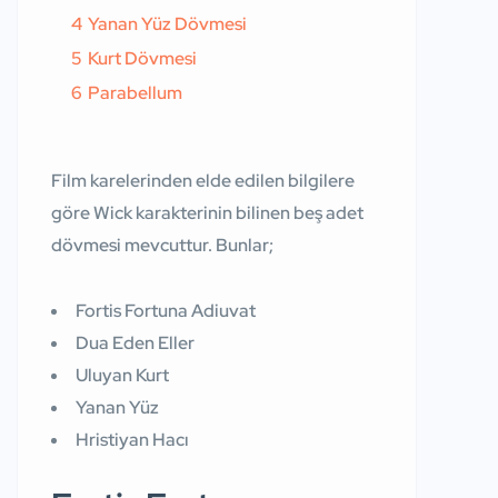
4
Yanan Yüz Dövmesi
5
Kurt Dövmesi
6
Parabellum
Film karelerinden elde edilen bilgilere
göre Wick karakterinin bilinen beş adet
dövmesi mevcuttur. Bunlar;
Fortis Fortuna Adiuvat
Dua Eden Eller
Uluyan Kurt
Yanan Yüz
Hristiyan Hacı