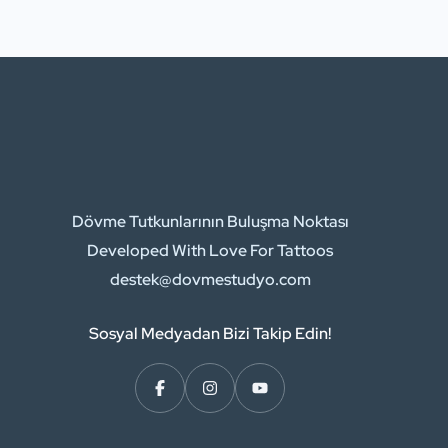
mürekkepler yerine bitki bazlı
mürekkepler tercih edilir. Örneğin,
geleneksel mürekkeplerde kullanılan
jelatin yerine, bitkisel gliserin veya
başka bitkisel yağlar tercih edilebilir.
İçerik gizle 1 Geleneksel Dövmeler ile
Vegan Dövmeler […]
Dövme Tutkunlarının Buluşma Noktası
Developed With Love For Tattoos
destek@dovmestudyo.com
Sosyal Medyadan Bizi Takip Edin!