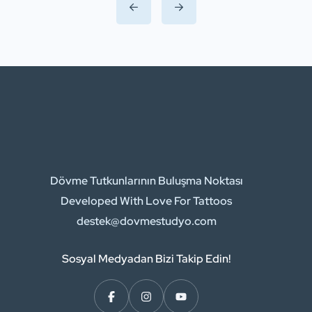
inceleyeceğiz. Özellikle kadınlar için
dövme, güçlü duyguları, hayatı
değiştiren anları ve içsel güçleri
sembolize etmenin bir yolu haline
geldi. Bu yazıda, derin anlamlar
taşıyan ve kadınların ruhsal dünyalarını
ifade eden dövme modellerine
odaklanacağız. […]
Dövme Tutkunlarının Buluşma Noktası
Developed With Love For Tattoos
destek@dovmestudyo.com
Sosyal Medyadan Bizi Takip Edin!