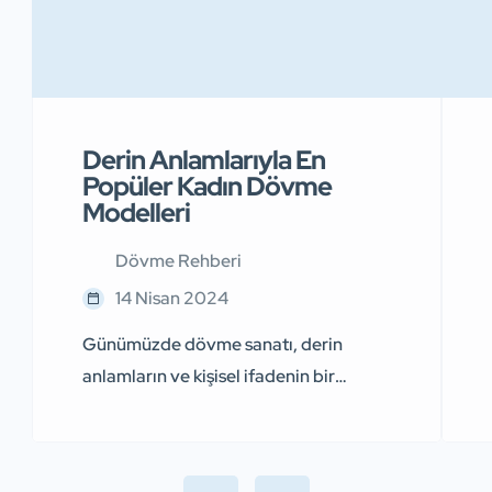
Derin Anlamlarıyla En
Popüler Kadın Dövme
Modelleri
Dövme Rehberi
14 Nisan 2024
Günümüzde dövme sanatı, derin
anlamların ve kişisel ifadenin bir
yansıması haline geldi. Bu
makalemizde sizler için 20 derin
anlamlı kadın dövme modelini