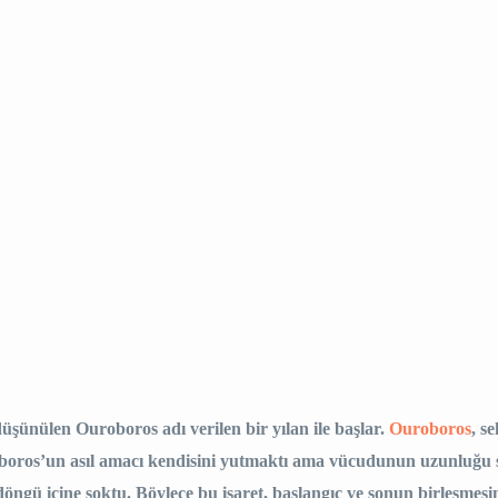
düşünülen Ouroboros adı verilen bir yılan ile başlar.
Ouroboros
, s
oboros’un asıl amacı kendisini yutmaktı ama vücudunun uzunluğu s
gü içine soktu. Böylece bu işaret, başlangıç ​​​​ve sonun birleşmesi