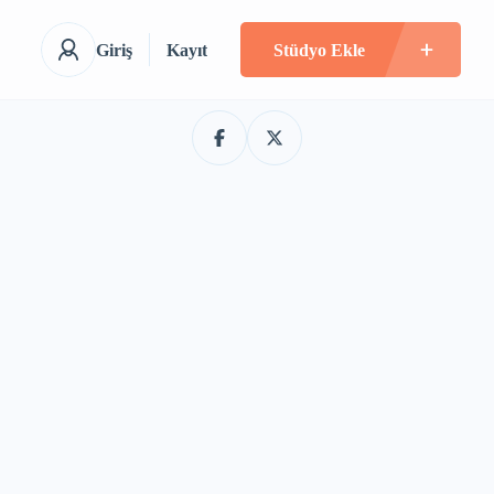
Giriş
Kayıt
Stüdyo Ekle