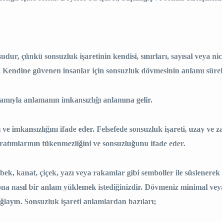
ur, çünkü sonsuzluk işaretinin kendisi, sınırları, sayısal veya nice
 Kendine güvenen insanlar için sonsuzluk dövmesinin anlamı sürek
amıyla anlamanın imkansızlığı anlamına gelir.
ğını ve imkansızlığını ifade eder. Felsefede sonsuzluk işareti, uzay 
 yaratımlarının tükenmezliğini ve sonsuzluğunu ifade eder.
bek, kanat, çiçek, yazı veya rakamlar gibi semboller ile süslenerek 
 ona nasıl bir anlam yüklemek istediğinizdir. Dövmeniz minimal vey
layın. Sonsuzluk işareti anlamlardan bazıları;