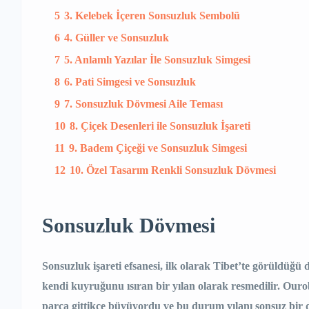
5
3. Kelebek İçeren Sonsuzluk Sembolü
6
4. Güller ve Sonsuzluk
7
5. Anlamlı Yazılar İle Sonsuzluk Simgesi
8
6. Pati Simgesi ve Sonsuzluk
9
7. Sonsuzluk Dövmesi Aile Teması
10
8. Çiçek Desenleri ile Sonsuzluk İşareti
11
9. Badem Çiçeği ve Sonsuzluk Simgesi
12
10. Özel Tasarım Renkli Sonsuzluk Dövmesi
Sonsuzluk Dövmesi
Sonsuzluk işareti efsanesi, ilk olarak Tibet’te görüldüğü 
kendi kuyruğunu ısıran bir yılan olarak resmedilir. Our
parça gittikçe büyüyordu ve bu durum yılanı sonsuz bir dön