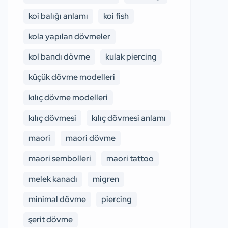
koi balığı anlamı
koi fish
kola yapılan dövmeler
kol bandı dövme
kulak piercing
küçük dövme modelleri
kılıç dövme modelleri
kılıç dövmesi
kılıç dövmesi anlamı
maori
maori dövme
maori sembolleri
maori tattoo
melek kanadı
migren
minimal dövme
piercing
şerit dövme