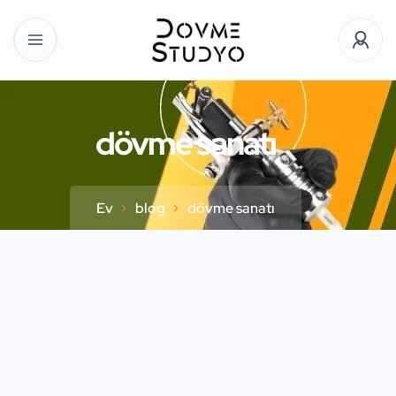
dövme sanatı
Ev
blog
dövme sanatı