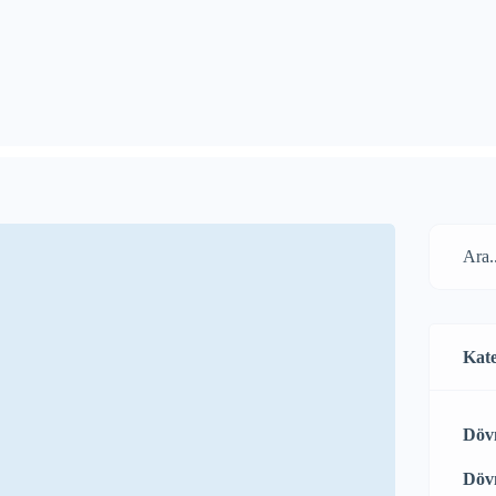
Kate
Döv
Döv