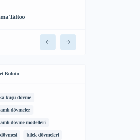
sma Tattoo
et Bulutu
ka kuşu dövme
lamlı dövmeler
lamlı dövme modelleri
 dövmesi
bilek dövmeleri