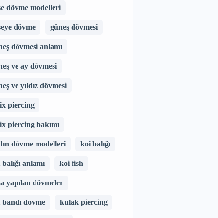
se dövme modelleri
seye dövme
güneş dövmesi
neş dövmesi anlamı
neş ve ay dövmesi
neş ve yıldız dövmesi
ix piercing
lix piercing bakımı
dın dövme modelleri
koi balığı
 balığı anlamı
koi fish
la yapılan dövmeler
l bandı dövme
kulak piercing