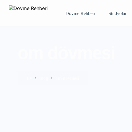
Dövme Rehberi
Stüdyolar
om dövmesi
Ev
blog
om dövmesi