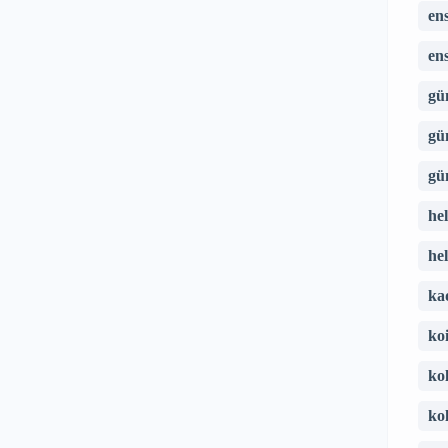
en
en
gü
gü
gü
hel
he
ka
koi
ko
ko