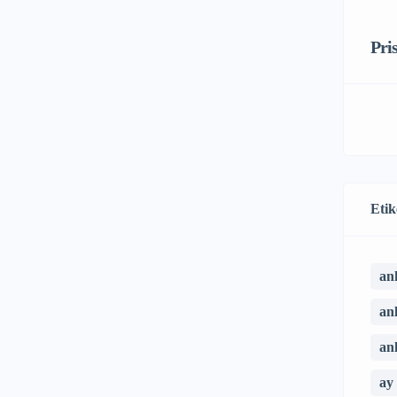
Pri
Etik
an
an
an
ay