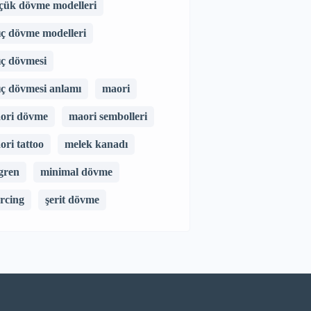
çük dövme modelleri
lıç dövme modelleri
lıç dövmesi
lıç dövmesi anlamı
maori
ori dövme
maori sembolleri
ori tattoo
melek kanadı
gren
minimal dövme
ercing
şerit dövme