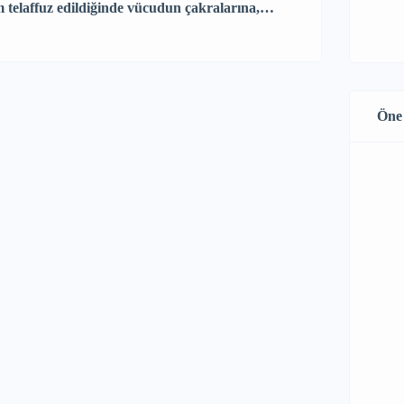
m telaffuz edildiğinde vücudun çakralarına,
ji veren ilahi titreşimler yaratır. Nihayetinde
olur. Günümüzde pek çok insanın yaşamlarına
Öne