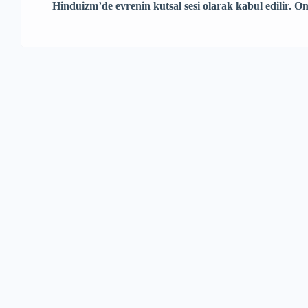
Hinduizm’de evrenin kutsal sesi olarak kabul edilir. O
özellikle taç çakralarına ve üçüncü göze daha fazla ener
kendi ilahi enerjimizle bağlantı kurmamıza yardımcı 
pozitiflik katmak için Om […]