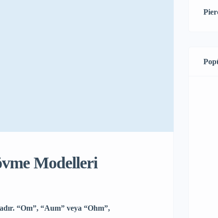
Pier
Popü
vme Modelleri
tradır. “Om”, “Aum” veya “Ohm”,