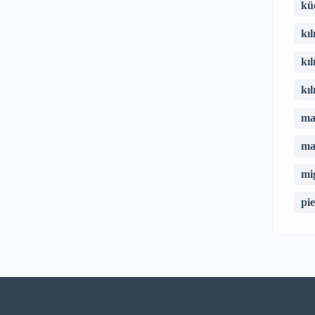
kü
kı
kı
kı
ma
ma
mi
pi