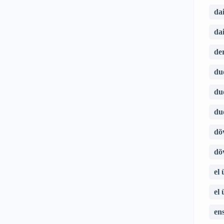
da
da
de
du
du
du
dö
dö
el
el
en