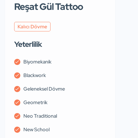
Reşat Gül Tattoo
Kalıcı Dövme
Yeterlilik
Biyomekanik
Blackwork
Geleneksel Dövme
Geometrik
Neo Traditional
New School