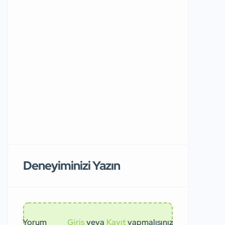
Deneyiminizi Yazın
Yorum
Giriş
veya
Kayıt
yapmalısınız