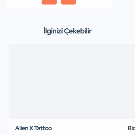
İlginizi Çekebilir
Alien X Tattoo
Ri