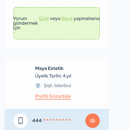
Yorum
Giriş
veya
Kayıt
yapmalısınız
göndermek
için
Maya Estetik
Üyelik Tarihi: 4 yıl
Şişli, İstanbul
Profili Görüntüle
444
* * * * * * * * *