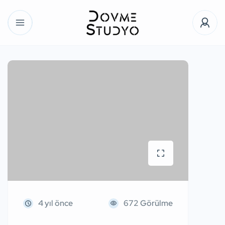
4 yıl önce
672 Görülme